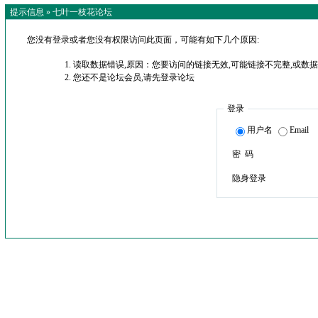
提示信息 »
七叶一枝花论坛
您没有登录或者您没有权限访问此页面，可能有如下几个原因:
读取数据错误,原因：您要访问的链接无效,可能链接不完整,或数据
您还不是论坛会员,请先登录论坛
登录
用户名
Email
密 码
隐身登录