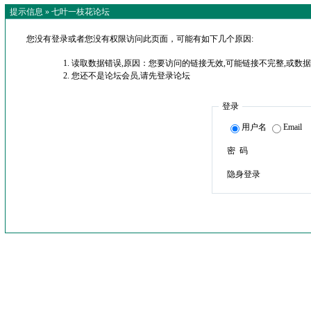
提示信息 »
七叶一枝花论坛
您没有登录或者您没有权限访问此页面，可能有如下几个原因:
读取数据错误,原因：您要访问的链接无效,可能链接不完整,或数据
您还不是论坛会员,请先登录论坛
登录
用户名
Email
密 码
隐身登录