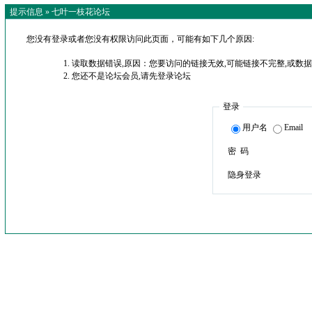
提示信息 »
七叶一枝花论坛
您没有登录或者您没有权限访问此页面，可能有如下几个原因:
读取数据错误,原因：您要访问的链接无效,可能链接不完整,或数据
您还不是论坛会员,请先登录论坛
登录
用户名
Email
密 码
隐身登录