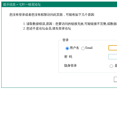
提示信息 »
七叶一枝花论坛
您没有登录或者您没有权限访问此页面，可能有如下几个原因:
读取数据错误,原因：您要访问的链接无效,可能链接不完整,或数据
您还不是论坛会员,请先登录论坛
登录
用户名
Email
密 码
隐身登录