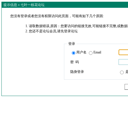
提示信息 »
七叶一枝花论坛
您没有登录或者您没有权限访问此页面，可能有如下几个原因:
读取数据错误,原因：您要访问的链接无效,可能链接不完整,或数据
您还不是论坛会员,请先登录论坛
登录
用户名
Email
密 码
隐身登录