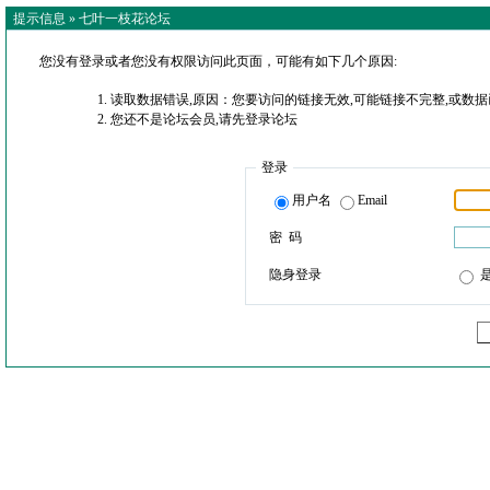
提示信息 »
七叶一枝花论坛
您没有登录或者您没有权限访问此页面，可能有如下几个原因:
读取数据错误,原因：您要访问的链接无效,可能链接不完整,或数据
您还不是论坛会员,请先登录论坛
登录
用户名
Email
密 码
隐身登录