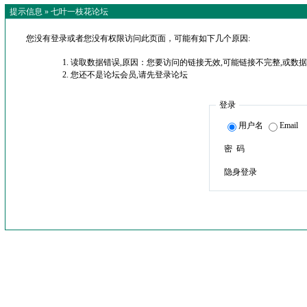
提示信息 »
七叶一枝花论坛
您没有登录或者您没有权限访问此页面，可能有如下几个原因:
读取数据错误,原因：您要访问的链接无效,可能链接不完整,或数据
您还不是论坛会员,请先登录论坛
登录
用户名
Email
密 码
隐身登录