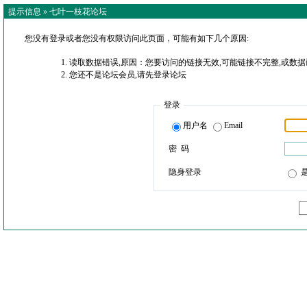
提示信息 »
七叶一枝花论坛
您没有登录或者您没有权限访问此页面，可能有如下几个原因:
读取数据错误,原因：您要访问的链接无效,可能链接不完整,或数据
您还不是论坛会员,请先登录论坛
登录
用户名
Email
密 码
隐身登录