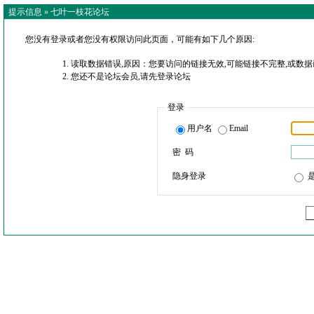
提示信息 »
七叶一枝花论坛
您没有登录或者您没有权限访问此页面，可能有如下几个原因:
读取数据错误,原因：您要访问的链接无效,可能链接不完整,或数据
您还不是论坛会员,请先登录论坛
登录
用户名
Email
密 码
隐身登录