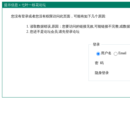
提示信息 »
七叶一枝花论坛
您没有登录或者您没有权限访问此页面，可能有如下几个原因:
读取数据错误,原因：您要访问的链接无效,可能链接不完整,或数据
您还不是论坛会员,请先登录论坛
登录
用户名
Email
密 码
隐身登录