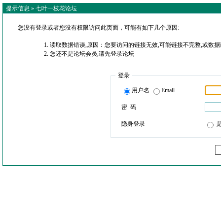
提示信息 »
七叶一枝花论坛
您没有登录或者您没有权限访问此页面，可能有如下几个原因:
读取数据错误,原因：您要访问的链接无效,可能链接不完整,或数据
您还不是论坛会员,请先登录论坛
登录
用户名
Email
密 码
隐身登录