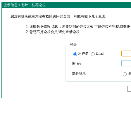
提示信息 »
七叶一枝花论坛
您没有登录或者您没有权限访问此页面，可能有如下几个原因:
读取数据错误,原因：您要访问的链接无效,可能链接不完整,或数据
您还不是论坛会员,请先登录论坛
登录
用户名
Email
密 码
隐身登录