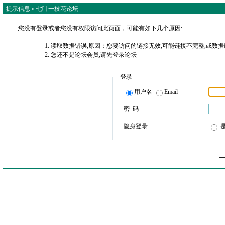
提示信息 »
七叶一枝花论坛
您没有登录或者您没有权限访问此页面，可能有如下几个原因:
读取数据错误,原因：您要访问的链接无效,可能链接不完整,或数据
您还不是论坛会员,请先登录论坛
登录
用户名
Email
密 码
隐身登录