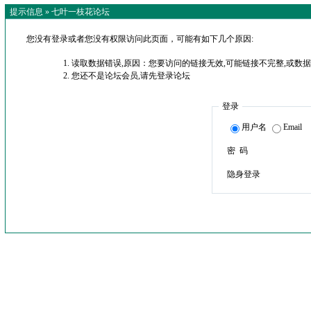
提示信息 »
七叶一枝花论坛
您没有登录或者您没有权限访问此页面，可能有如下几个原因:
读取数据错误,原因：您要访问的链接无效,可能链接不完整,或数据
您还不是论坛会员,请先登录论坛
登录
用户名
Email
密 码
隐身登录