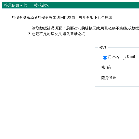
提示信息 »
七叶一枝花论坛
您没有登录或者您没有权限访问此页面，可能有如下几个原因:
读取数据错误,原因：您要访问的链接无效,可能链接不完整,或数据
您还不是论坛会员,请先登录论坛
登录
用户名
Email
密 码
隐身登录