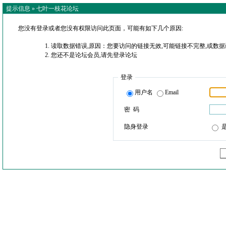
提示信息 »
七叶一枝花论坛
您没有登录或者您没有权限访问此页面，可能有如下几个原因:
读取数据错误,原因：您要访问的链接无效,可能链接不完整,或数据
您还不是论坛会员,请先登录论坛
登录
用户名
Email
密 码
隐身登录