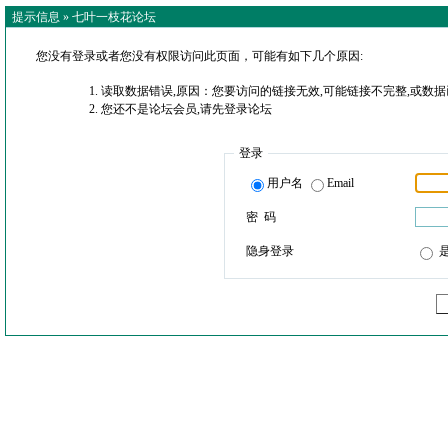
提示信息 »
七叶一枝花论坛
您没有登录或者您没有权限访问此页面，可能有如下几个原因:
读取数据错误,原因：您要访问的链接无效,可能链接不完整,或数据
您还不是论坛会员,请先登录论坛
登录
用户名
Email
密 码
隐身登录