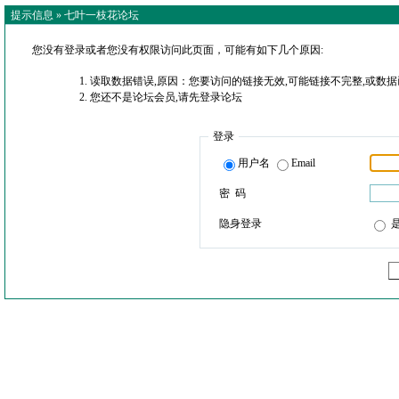
提示信息 »
七叶一枝花论坛
您没有登录或者您没有权限访问此页面，可能有如下几个原因:
读取数据错误,原因：您要访问的链接无效,可能链接不完整,或数据
您还不是论坛会员,请先登录论坛
登录
用户名
Email
密 码
隐身登录