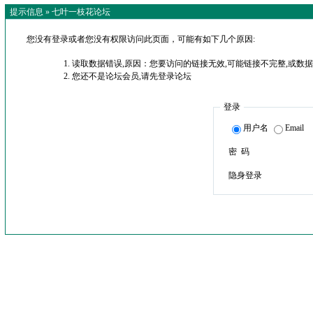
提示信息 »
七叶一枝花论坛
您没有登录或者您没有权限访问此页面，可能有如下几个原因:
读取数据错误,原因：您要访问的链接无效,可能链接不完整,或数据
您还不是论坛会员,请先登录论坛
登录
用户名
Email
密 码
隐身登录