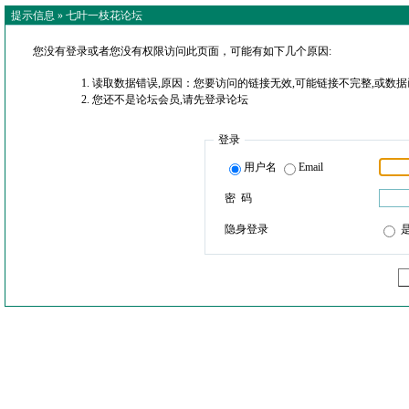
提示信息 »
七叶一枝花论坛
您没有登录或者您没有权限访问此页面，可能有如下几个原因:
读取数据错误,原因：您要访问的链接无效,可能链接不完整,或数据
您还不是论坛会员,请先登录论坛
登录
用户名
Email
密 码
隐身登录