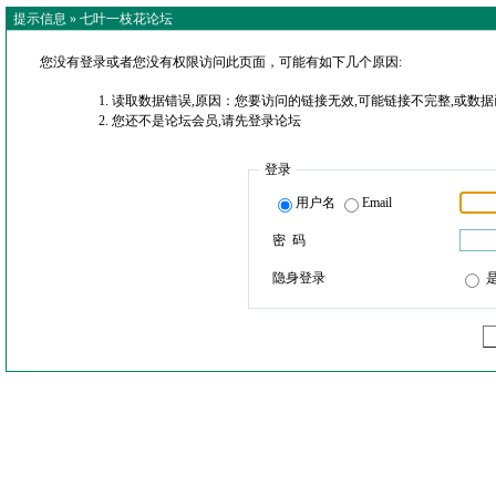
提示信息 »
七叶一枝花论坛
您没有登录或者您没有权限访问此页面，可能有如下几个原因:
读取数据错误,原因：您要访问的链接无效,可能链接不完整,或数据
您还不是论坛会员,请先登录论坛
登录
用户名
Email
密 码
隐身登录