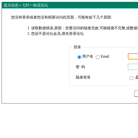
提示信息 »
七叶一枝花论坛
您没有登录或者您没有权限访问此页面，可能有如下几个原因:
读取数据错误,原因：您要访问的链接无效,可能链接不完整,或数据
您还不是论坛会员,请先登录论坛
登录
用户名
Email
密 码
隐身登录