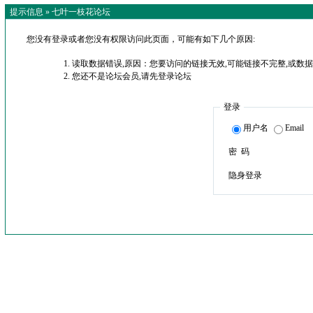
提示信息 »
七叶一枝花论坛
您没有登录或者您没有权限访问此页面，可能有如下几个原因:
读取数据错误,原因：您要访问的链接无效,可能链接不完整,或数据
您还不是论坛会员,请先登录论坛
登录
用户名
Email
密 码
隐身登录