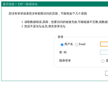
提示信息 »
七叶一枝花论坛
您没有登录或者您没有权限访问此页面，可能有如下几个原因:
读取数据错误,原因：您要访问的链接无效,可能链接不完整,或数据
您还不是论坛会员,请先登录论坛
登录
用户名
Email
密 码
隐身登录