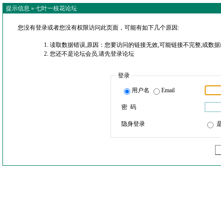
提示信息 »
七叶一枝花论坛
您没有登录或者您没有权限访问此页面，可能有如下几个原因:
读取数据错误,原因：您要访问的链接无效,可能链接不完整,或数据
您还不是论坛会员,请先登录论坛
登录
用户名
Email
密 码
隐身登录