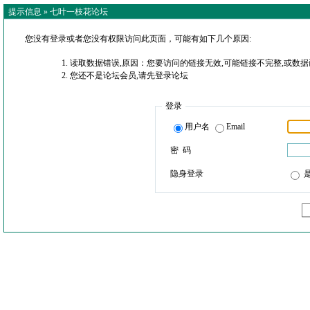
提示信息 »
七叶一枝花论坛
您没有登录或者您没有权限访问此页面，可能有如下几个原因:
读取数据错误,原因：您要访问的链接无效,可能链接不完整,或数据
您还不是论坛会员,请先登录论坛
登录
用户名
Email
密 码
隐身登录