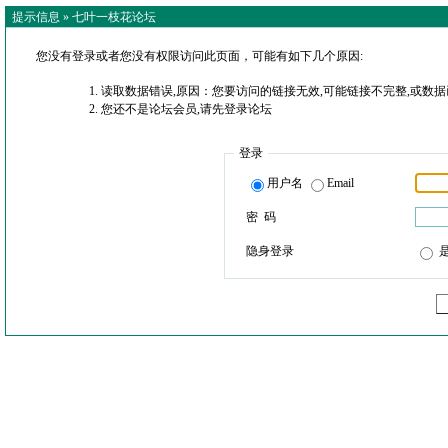
提示信息 »
七叶一枝花论坛
您没有登录或者您没有权限访问此页面，可能有如下几个原因:
读取数据错误,原因：您要访问的链接无效,可能链接不完整,或数据
您还不是论坛会员,请先登录论坛
登录
用户名
Email
密 码
隐身登录