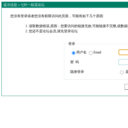
提示信息 »
七叶一枝花论坛
您没有登录或者您没有权限访问此页面，可能有如下几个原因:
读取数据错误,原因：您要访问的链接无效,可能链接不完整,或数据
您还不是论坛会员,请先登录论坛
登录
用户名
Email
密 码
隐身登录