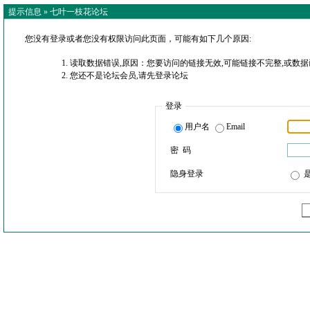
提示信息 »
七叶一枝花论坛
您没有登录或者您没有权限访问此页面，可能有如下几个原因:
读取数据错误,原因：您要访问的链接无效,可能链接不完整,或数据
您还不是论坛会员,请先登录论坛
登录
用户名
Email
密 码
隐身登录