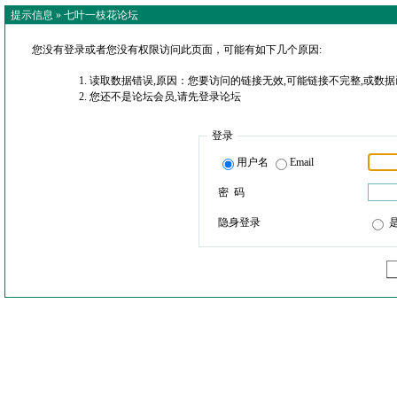
提示信息 »
七叶一枝花论坛
您没有登录或者您没有权限访问此页面，可能有如下几个原因:
读取数据错误,原因：您要访问的链接无效,可能链接不完整,或数据
您还不是论坛会员,请先登录论坛
登录
用户名
Email
密 码
隐身登录