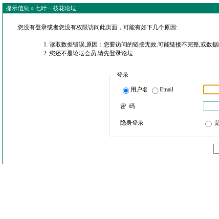
提示信息 »
七叶一枝花论坛
您没有登录或者您没有权限访问此页面，可能有如下几个原因:
读取数据错误,原因：您要访问的链接无效,可能链接不完整,或数据
您还不是论坛会员,请先登录论坛
登录
用户名
Email
密 码
隐身登录