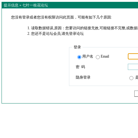
提示信息 »
七叶一枝花论坛
您没有登录或者您没有权限访问此页面，可能有如下几个原因:
读取数据错误,原因：您要访问的链接无效,可能链接不完整,或数据
您还不是论坛会员,请先登录论坛
登录
用户名
Email
密 码
隐身登录