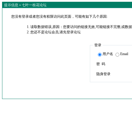
提示信息 »
七叶一枝花论坛
您没有登录或者您没有权限访问此页面，可能有如下几个原因:
读取数据错误,原因：您要访问的链接无效,可能链接不完整,或数据
您还不是论坛会员,请先登录论坛
登录
用户名
Email
密 码
隐身登录