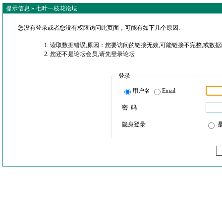
提示信息 »
七叶一枝花论坛
您没有登录或者您没有权限访问此页面，可能有如下几个原因:
读取数据错误,原因：您要访问的链接无效,可能链接不完整,或数据
您还不是论坛会员,请先登录论坛
登录
用户名
Email
密 码
隐身登录