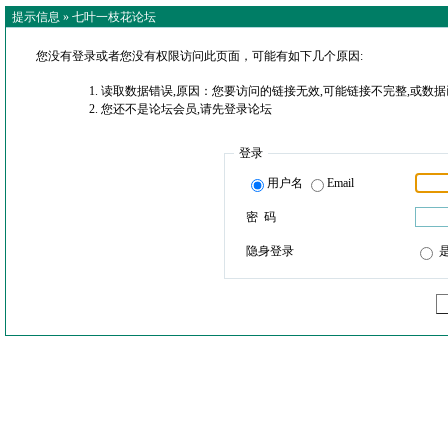
提示信息 »
七叶一枝花论坛
您没有登录或者您没有权限访问此页面，可能有如下几个原因:
读取数据错误,原因：您要访问的链接无效,可能链接不完整,或数据
您还不是论坛会员,请先登录论坛
登录
用户名
Email
密 码
隐身登录