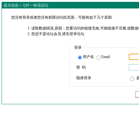
提示信息 »
七叶一枝花论坛
您没有登录或者您没有权限访问此页面，可能有如下几个原因:
读取数据错误,原因：您要访问的链接无效,可能链接不完整,或数据
您还不是论坛会员,请先登录论坛
登录
用户名
Email
密 码
隐身登录