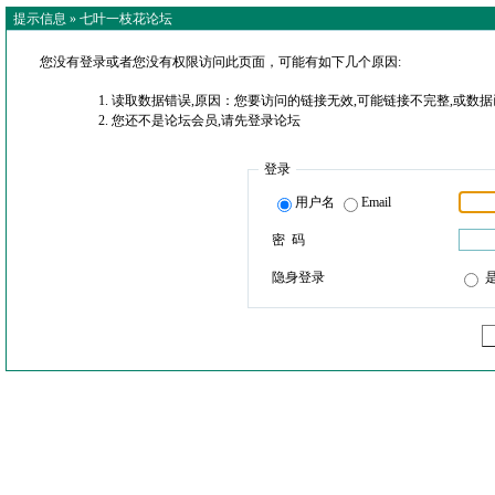
提示信息 »
七叶一枝花论坛
您没有登录或者您没有权限访问此页面，可能有如下几个原因:
读取数据错误,原因：您要访问的链接无效,可能链接不完整,或数据
您还不是论坛会员,请先登录论坛
登录
用户名
Email
密 码
隐身登录