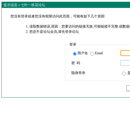
提示信息 »
七叶一枝花论坛
您没有登录或者您没有权限访问此页面，可能有如下几个原因:
读取数据错误,原因：您要访问的链接无效,可能链接不完整,或数据
您还不是论坛会员,请先登录论坛
登录
用户名
Email
密 码
隐身登录