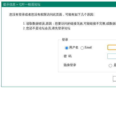
提示信息 »
七叶一枝花论坛
您没有登录或者您没有权限访问此页面，可能有如下几个原因:
读取数据错误,原因：您要访问的链接无效,可能链接不完整,或数据
您还不是论坛会员,请先登录论坛
登录
用户名
Email
密 码
隐身登录