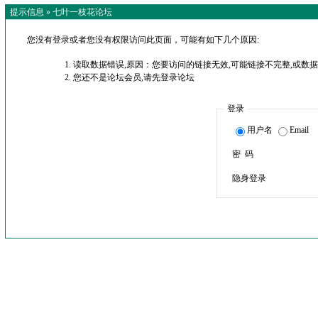
提示信息 »
七叶一枝花论坛
您没有登录或者您没有权限访问此页面，可能有如下几个原因:
读取数据错误,原因：您要访问的链接无效,可能链接不完整,或数据
您还不是论坛会员,请先登录论坛
登录
用户名
Email
密 码
隐身登录