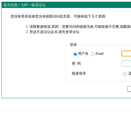
提示信息 »
七叶一枝花论坛
您没有登录或者您没有权限访问此页面，可能有如下几个原因:
读取数据错误,原因：您要访问的链接无效,可能链接不完整,或数据
您还不是论坛会员,请先登录论坛
登录
用户名
Email
密 码
隐身登录