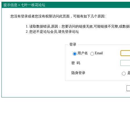
提示信息 »
七叶一枝花论坛
您没有登录或者您没有权限访问此页面，可能有如下几个原因:
读取数据错误,原因：您要访问的链接无效,可能链接不完整,或数据
您还不是论坛会员,请先登录论坛
登录
用户名
Email
密 码
隐身登录