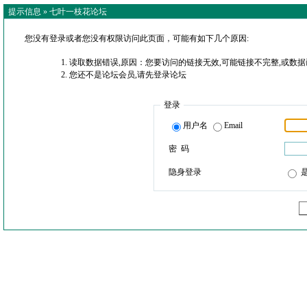
提示信息 »
七叶一枝花论坛
您没有登录或者您没有权限访问此页面，可能有如下几个原因:
读取数据错误,原因：您要访问的链接无效,可能链接不完整,或数据
您还不是论坛会员,请先登录论坛
登录
用户名
Email
密 码
隐身登录