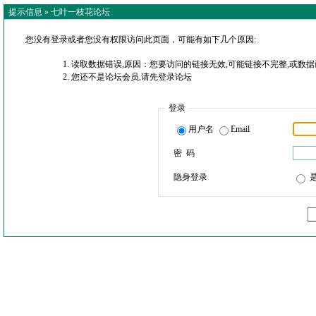
提示信息 »
七叶一枝花论坛
您没有登录或者您没有权限访问此页面，可能有如下几个原因:
读取数据错误,原因：您要访问的链接无效,可能链接不完整,或数据
您还不是论坛会员,请先登录论坛
登录
用户名
Email
密 码
隐身登录