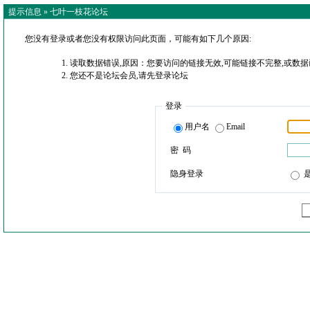
提示信息 »
七叶一枝花论坛
您没有登录或者您没有权限访问此页面，可能有如下几个原因:
读取数据错误,原因：您要访问的链接无效,可能链接不完整,或数据
您还不是论坛会员,请先登录论坛
登录
用户名
Email
密 码
隐身登录