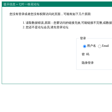
提示信息 »
七叶一枝花论坛
您没有登录或者您没有权限访问此页面，可能有如下几个原因:
读取数据错误,原因：您要访问的链接无效,可能链接不完整,或数据
您还不是论坛会员,请先登录论坛
登录
用户名
Email
密 码
隐身登录