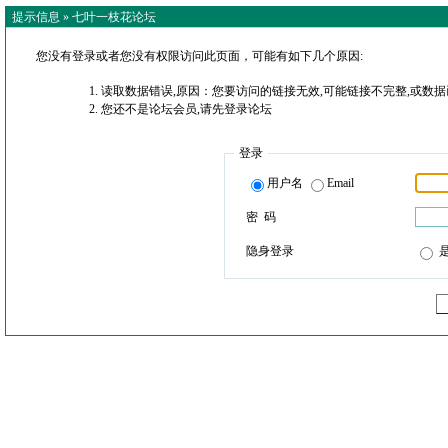
提示信息 »
七叶一枝花论坛
您没有登录或者您没有权限访问此页面，可能有如下几个原因:
读取数据错误,原因：您要访问的链接无效,可能链接不完整,或数据
您还不是论坛会员,请先登录论坛
登录
用户名
Email
密 码
隐身登录