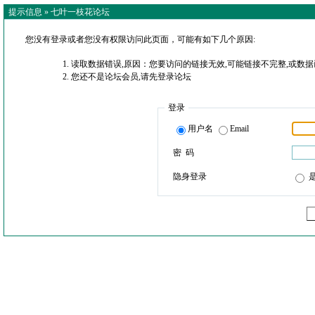
提示信息 »
七叶一枝花论坛
您没有登录或者您没有权限访问此页面，可能有如下几个原因:
读取数据错误,原因：您要访问的链接无效,可能链接不完整,或数据
您还不是论坛会员,请先登录论坛
登录
用户名
Email
密 码
隐身登录