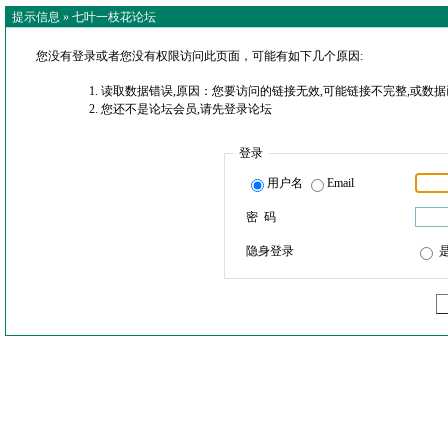
提示信息 »
七叶一枝花论坛
您没有登录或者您没有权限访问此页面，可能有如下几个原因:
读取数据错误,原因：您要访问的链接无效,可能链接不完整,或数据
您还不是论坛会员,请先登录论坛
登录
用户名
Email
密 码
隐身登录