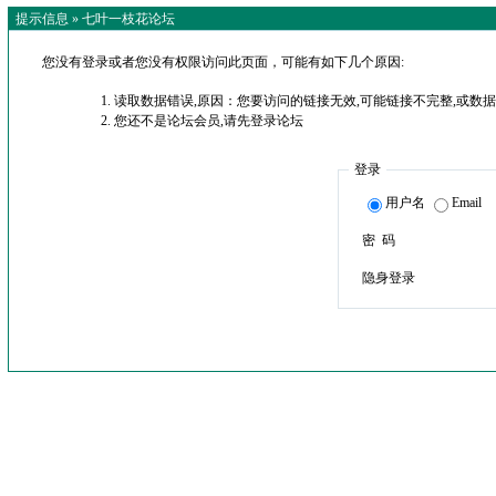
提示信息 »
七叶一枝花论坛
您没有登录或者您没有权限访问此页面，可能有如下几个原因:
读取数据错误,原因：您要访问的链接无效,可能链接不完整,或数据
您还不是论坛会员,请先登录论坛
登录
用户名
Email
密 码
隐身登录